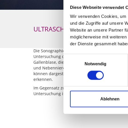
Diese Webseite verwendet 
Wir verwenden Cookies, um I
und die Zugriffe auf unsere 
ULTRASCHALL / SONOGRAPHIE
Website an unsere Partner fü
möglicherweise mit weiteren
der Dienste gesammelt habe
Die Sonographie ist eine Ultraschalluntersuchung
Untersuchung der Bauchorgane im Vordergrund steh
Einwilligungsauswahl
Gallenblase, die Gallewege, die Bauchspeicheldr
Notwendig
und Nebennieren, die Harnblase, ggfls. Prostat
können dargestellt werden, um z.B. entzündlich
erkennen.
Im Gegensatz zum Röntgenbild ist diese Untersuc
Untersuchung ist, dass man auch Bewegungsablä
Ablehnen