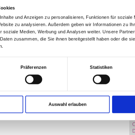
Cookies
nhalte und Anzeigen zu personalisieren, Funktionen für soziale
Website zu analysieren. Außerdem geben wir Informationen zu I
r soziale Medien, Werbung und Analysen weiter. Unsere Partner
 Daten zusammen, die Sie ihnen bereitgestellt haben oder die s
n.
 des Körpers, wobei in der Gastroenterologie primär die
LE
en. Mittels Ultraschall lassen sich v.a. die Leber, die
üse, die Bauchspeicheldrüsengänge, die Milz, beide Nieren
Präferenzen
Statistiken
a und auch die Blutgefäße beurteilen. Auch die Darmwände
e Schleimhautveränderungen oder aber Divertikel zu
hung ohne Strahlenbelastung. Vorteil dieser
ufe im Inneren des Bauchraumes darstellen kann.
Auswahl erlauben